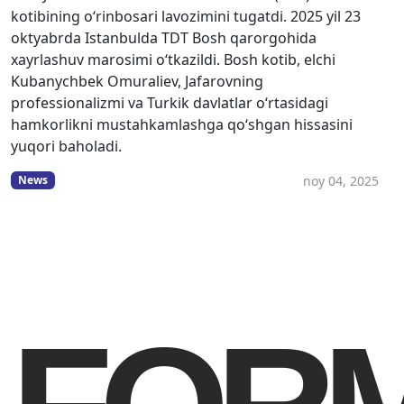
kotibining o‘rinbosari lavozimini tugatdi. 2025 yil 23
oktyabrda Istanbulda TDT Bosh qarorgohida
xayrlashuv marosimi o‘tkazildi. Bosh kotib, elchi
Kubanychbek Omuraliev, Jafarovning
professionalizmi va Turkik davlatlar o‘rtasidagi
hamkorlikni mustahkamlashga qo‘shgan hissasini
yuqori baholadi.
noy 04, 2025
News