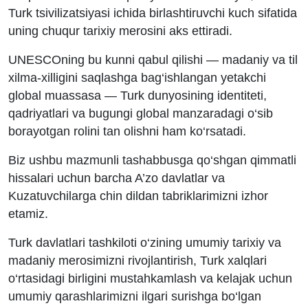
Turk tsivilizatsiyasi ichida birlashtiruvchi kuch sifatida
uning chuqur tarixiy merosini aks ettiradi.
UNESCOning bu kunni qabul qilishi — madaniy va til
xilma-xilligini saqlashga bag‘ishlangan yetakchi
global muassasa — Turk dunyosining identiteti,
qadriyatlari va bugungi global manzaradagi o‘sib
borayotgan rolini tan olishni ham ko‘rsatadi.
Biz ushbu mazmunli tashabbusga qo‘shgan qimmatli
hissalari uchun barcha A’zo davlatlar va
Kuzatuvchilarga chin dildan tabriklarimizni izhor
etamiz.
Turk davlatlari tashkiloti o‘zining umumiy tarixiy va
madaniy merosimizni rivojlantirish, Turk xalqlari
o‘rtasidagi birligini mustahkamlash va kelajak uchun
umumiy qarashlarimizni ilgari surishga bo‘lgan