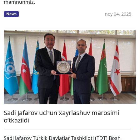
mamnunmiz.
noy 04, 2025
News
Sadi Jafarov uchun xayrlashuv marosimi
o‘tkazildi
Sadi Jafarov Turkik Davlatlar Tashkiloti (TDT) Bosh