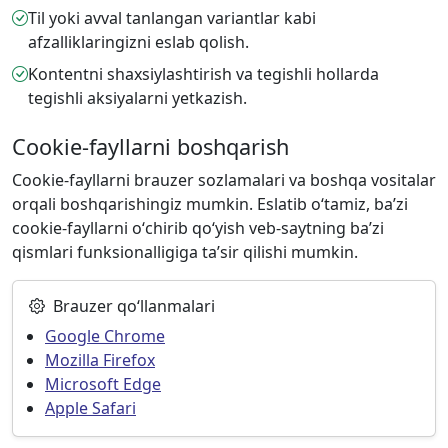
Til yoki avval tanlangan variantlar kabi
afzalliklaringizni eslab qolish.
Kontentni shaxsiylashtirish va tegishli hollarda
tegishli aksiyalarni yetkazish.
Cookie-fayllarni boshqarish
Cookie-fayllarni brauzer sozlamalari va boshqa vositalar
orqali boshqarishingiz mumkin. Eslatib oʻtamiz, baʼzi
cookie-fayllarni oʻchirib qoʻyish veb-saytning baʼzi
qismlari funksionalligiga taʼsir qilishi mumkin.
Brauzer qoʻllanmalari
Google Chrome
Mozilla Firefox
Microsoft Edge
Apple Safari