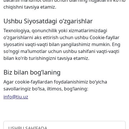
chiqishni tavsiya etamiz.
Ushbu Siyosatdagi oʻzgarishlar
Texnologiya, qonunchilik yoki xizmatlarimizdagi
oʻzgarishlarni aks ettirish uchun ushbu Cookie-fayllar
siyosatini vaqti-vaqti bilan yangilashimiz mumkin. Eng
soʻnggi maʼlumotlar uchun ushbu sahifani vaqti-vaqti
bilan koʻrib turishingizni tavsiya etamiz.
Biz bilan bogʻlaning
Agar cookie-fayllardan foydalanishimiz boʻyicha
savollaringiz boʻlsa, iltimos, bogʻlaning:
info@tiu.uz
USHBU SAHIFADA