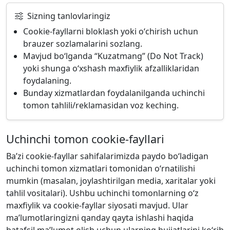
Sizning tanlovlaringiz
Cookie-fayllarni bloklash yoki oʻchirish uchun
brauzer sozlamalarini sozlang.
Mavjud boʻlganda “Kuzatmang” (Do Not Track)
yoki shunga oʻxshash maxfiylik afzalliklaridan
foydalaning.
Bunday xizmatlardan foydalanilganda uchinchi
tomon tahlili/reklamasidan voz keching.
Uchinchi tomon cookie-fayllari
Baʼzi cookie-fayllar sahifalarimizda paydo boʻladigan
uchinchi tomon xizmatlari tomonidan oʻrnatilishi
mumkin (masalan, joylashtirilgan media, xaritalar yoki
tahlil vositalari). Ushbu uchinchi tomonlarning oʻz
maxfiylik va cookie-fayllar siyosati mavjud. Ular
maʼlumotlaringizni qanday qayta ishlashi haqida
batafsil maʼlumot olish uchun ularning hujjatlarini koʻrib