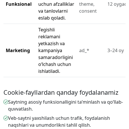
Funksional
uchun afzalliklar
theme,
12 oygac
va tanlovlarni
consent
eslab qoladi.
Tegishli
reklamani
yetkazish va
Marketing
kampaniya
ad_*
3–24 oy
samaradorligini
oʻlchash uchun
ishlatiladi.
Cookie-fayllardan qanday foydalanamiz
Saytning asosiy funksionalligini taʼminlash va qoʻllab-
quvvatlash.
Veb-saytni yaxshilash uchun trafik, foydalanish
naqshlari va unumdorlikni tahlil qilish.