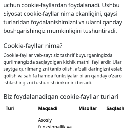
uchun cookie-fayllardan foydalanadi. Ushbu
Siyosat cookie-fayllar nima ekanligini, qaysi
turlaridan foydalanishimizni va ularni qanday
boshqarishingiz mumkinligini tushuntiradi.
Cookie-fayllar nima?
Cookie-fayllar veb-sayt siz tashrif buyurganingizda
qurilmangizda saqlaydigan kichik matnli fayllardir. Ular
saytga qurilmangizni tanib olish, afzalliklaringizni eslab
qolish va sahifa hamda funksiyalar bilan qanday oʻzaro
ishlashingizni tushunish imkonini beradi.
Biz foydalanadigan cookie-fayllar turlari
Turi
Maqsadi
Misollar
Saqlash 
Asosiy
funksionallik va