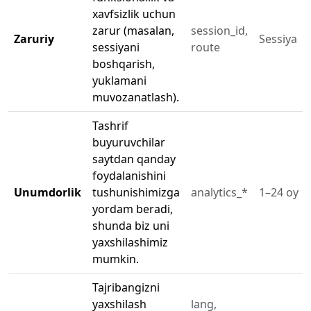
xavfsizlik uchun
zarur (masalan,
session_id,
Zaruriy
Sessiya
sessiyani
route
boshqarish,
yuklamani
muvozanatlash).
Tashrif
buyuruvchilar
saytdan qanday
foydalanishini
Unumdorlik
tushunishimizga
analytics_*
1–24 oy
yordam beradi,
shunda biz uni
yaxshilashimiz
mumkin.
Tajribangizni
yaxshilash
lang,