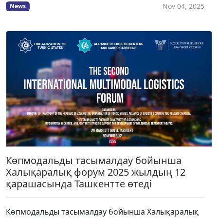
Nov 04, 2025
News
Көпмодальды тасымалдау бойынша
Халықаралық форум 2025 жылдың 12
қарашасында Ташкентте өтеді
Көпмодальды тасымалдау бойынша Халықаралық