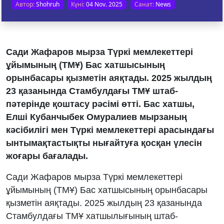
Автор:
Shohruh
Күні:
04 Nov. 2025
Санат:
News
Сади Жафаров мырза Түркі мемлекеттері
ұйымының (ТМҰ) Бас хатшысының
орынбасары қызметін аяқтады. 2025 жылдың
23 қазанында Стамбулдағы ТМҰ штаб-
пәтерінде қоштасу рәсімі өтті. Бас хатшы,
Елші Кубанчыбек Омуралиев мырзаның
кәсібилігі мен Түркі мемлекеттері арасындағы
ынтымақтастықты нығайтуға қосқан үлесін
жоғары бағалады.
Сади Жафаров мырза Түркі мемлекеттері
ұйымының (ТМҰ) Бас хатшысының орынбасары
қызметін аяқтады. 2025 жылдың 23 қазанында
Стамбулдағы ТМҰ хатшылығының штаб-