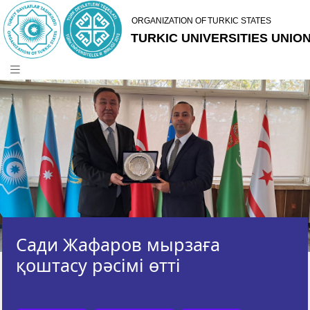
Сади Жафаров мырзаға
қоштасу рәсімі өтті