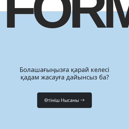
FOR
Болашағыңызға қарай келесі
қадам жасауға дайынсыз ба?
Өтініш Нысаны