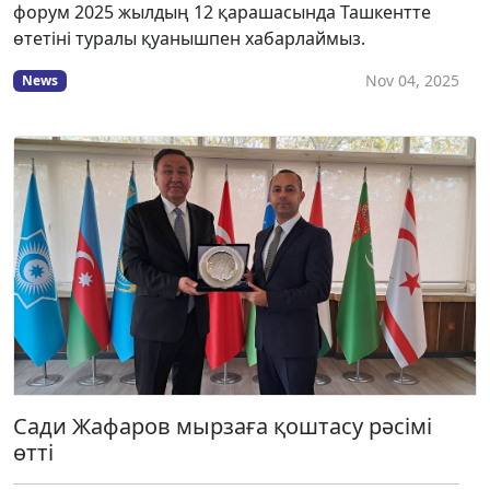
форум 2025 жылдың 12 қарашасында Ташкентте
өтетіні туралы қуанышпен хабарлаймыз.
Nov 04, 2025
News
Сади Жафаров мырзаға қоштасу рәсімі
өтті