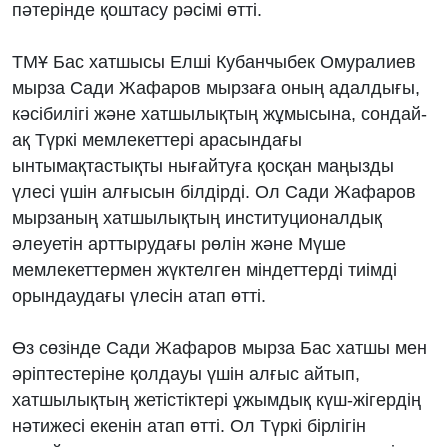
пәтерінде қоштасу рәсімі өтті.
ТМҰ Бас хатшысы Елші Кубанчыбек Омуралиев
мырза Сади Жафаров мырзаға оның адалдығы,
кәсібилігі және хатшылықтың жұмысына, сондай-
ақ Түркі мемлекеттері арасындағы
ынтымақтастықты нығайтуға қосқан маңызды
үлесі үшін алғысын білдірді. Ол Сади Жафаров
мырзаның хатшылықтың институционалдық
әлеуетін арттырудағы рөлін және Мүше
мемлекеттермен жүктелген міндеттерді тиімді
орындаудағы үлесін атап өтті.
Өз сөзінде Сади Жафаров мырза Бас хатшы мен
әріптестеріне қолдауы үшін алғыс айтып,
хатшылықтың жетістіктері ұжымдық күш-жігердің
нәтижесі екенін атап өтті. Ол Түркі бірлігін