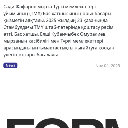
Сади Жафаров мырза Түркі мемлекеттері
ұйымының (ТМҰ) Бас хатшысының орынбасары
қызметін аяқтады. 2025 жылдың 23 қазанында
Стамбулдағы ТМҰ штаб-пәтерінде қоштасу рәсімі
өтті. Бас хатшы, Елші Кубанчыбек Омуралиев
мырзаның кәсібилігі мен Түркі мемлекеттері
арасындағы ынтымақтастықты нығайтуға қосқан
үлесін жоғары бағалады.
Nov 04, 2025
News