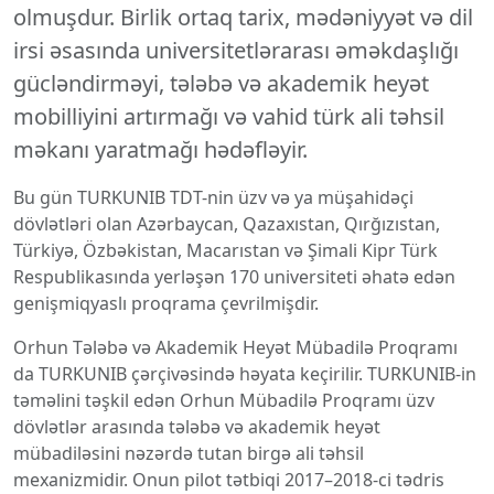
olmuşdur. Birlik ortaq tarix, mədəniyyət və dil
irsi əsasında universitetlərarası əməkdaşlığı
gücləndirməyi, tələbə və akademik heyət
mobilliyini artırmağı və vahid türk ali təhsil
məkanı yaratmağı hədəfləyir.
Bu gün TURKUNIB TDT-nin üzv və ya müşahidəçi
dövlətləri olan Azərbaycan, Qazaxıstan, Qırğızıstan,
Türkiyə, Özbəkistan, Macarıstan və Şimali Kipr Türk
Respublikasında yerləşən 170 universiteti əhatə edən
genişmiqyaslı proqrama çevrilmişdir.
Orhun Tələbə və Akademik Heyət Mübadilə Proqramı
da TURKUNIB çərçivəsində həyata keçirilir. TURKUNIB-in
təməlini təşkil edən Orhun Mübadilə Proqramı üzv
dövlətlər arasında tələbə və akademik heyət
mübadiləsini nəzərdə tutan birgə ali təhsil
mexanizmidir. Onun pilot tətbiqi 2017–2018-ci tədris