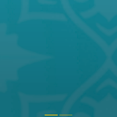
International Forum on
offline
Multimodal Transport
Tashkent, Uzbekistan
12 noy. 2025, 08:53
—
12 noy. 2025, 20:53
Məkan:
TIU University
Təşkilatçı:
Tashkent Internation University
9th Meeting of the Ministers
hybrid