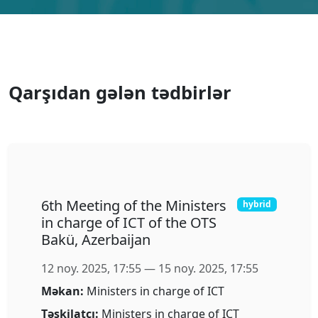
in charge of Education of the
OTS Astana, Kazakhstan
09 noy. 2025, 17:49
—
10 noy. 2025, 17:49
Məkan:
Bayterek
Təşkilatçı:
Ministers in charge of Education
Tələbə rəyləri
Mübadilə proqramlarımızda iştirak etmiş tələbələrin
fikirləri ilə tanış olun.
"Participating in the Orhun Exchange