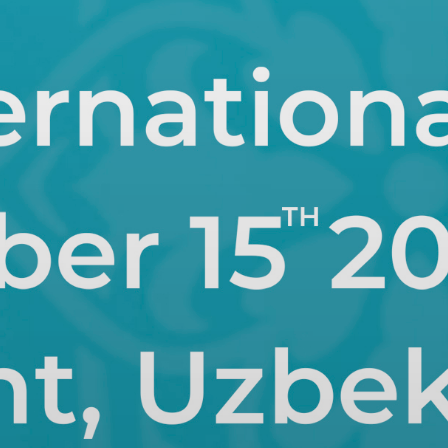
Qarşıdan gələn tədbirlər
6th Meeting of the Ministers
hybrid
in charge of ICT of the OTS
Bakü, Azerbaijan
12 noy. 2025, 17:55
—
15 noy. 2025, 17:55
Məkan:
Ministers in charge of ICT
Təşkilatçı:
Ministers in charge of ICT