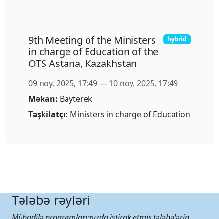
Rəhbərlik
Strateji Plan
İllik Hesabatlar
PROQRAMLAR
Orhun Mübadilə Proqramı
Tələbə Şurası
Akademik Təqvim
Tələbə Portalı
RESURSLAR
Nəşrlər Və Hesabatlar
Tədqiqat Layihələri
Seminarlar Və Vebinarlar