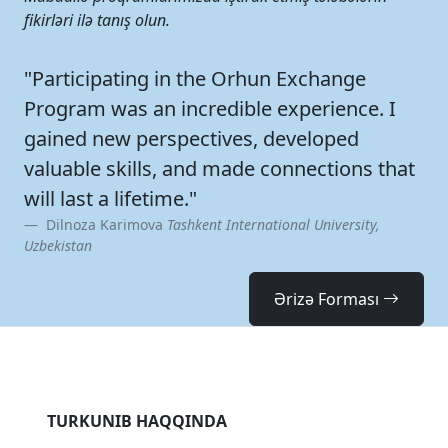
Xəbərlər
Tez-Tez Verilən Suallar
Tashkent International University
100114, Toshkent, Kichik halqa yo'li ko‘chasi, 7-
uy
info@tiu.uz
+998 95 131-55-55