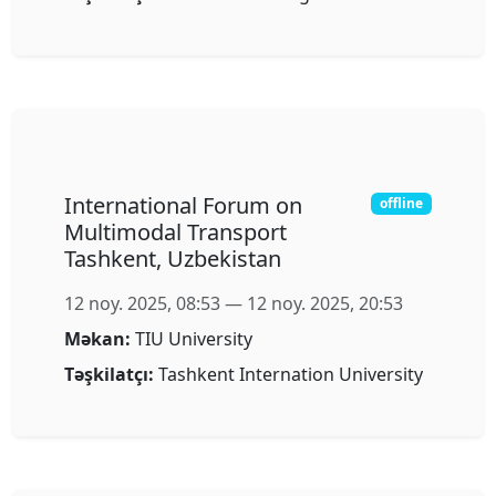
Program was an incredible experience. I
gained new perspectives, developed
valuable skills, and made connections that
will last a lifetime."
Dilnoza Karimova
Tashkent International University,
Uzbekistan
Ərizə Forması
TURKUNIB HAQQINDA
Missiya Və Vizyon
Tarix
Üzvlük