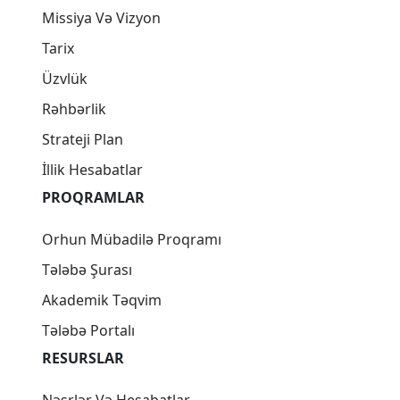
© 2025 Türk Dövlətləri Təşkilatı. Türk Universitetlər
Birliyi
Kuki faylları
Şərtlər və Qaydalar
Əlaqə