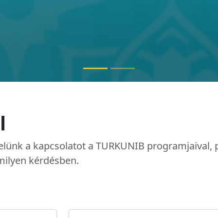
l
elünk a kapcsolatot a TURKUNIB programjaival, 
milyen kérdésben.
ity
Küldjön nekünk üzenetet