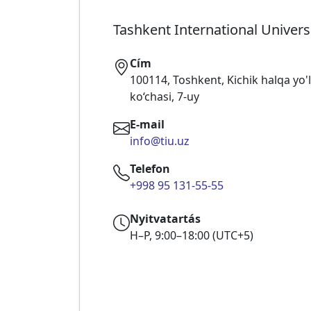
Cím
100114, Toshkent, Kichik halqa yo'l
ko‘chasi, 7-uy
E-mail
info@tiu.uz
Telefon
+998 95 131-55-55
Nyitvatartás
H–P, 9:00–18:00 (UTC+5)