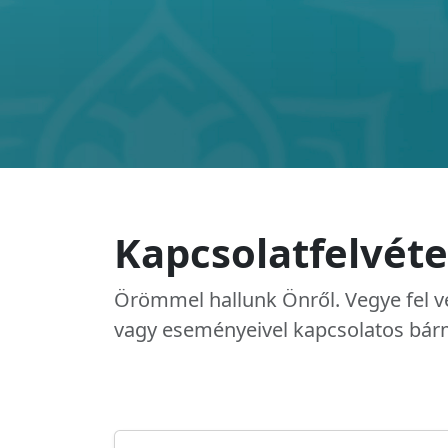
Kapcsolatfelvéte
Örömmel hallunk Önről. Vegye fel v
vagy eseményeivel kapcsolatos bár
Tashkent International Univers