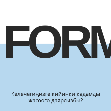
FOR
Келечегиңизге кийинки кадамды
жасоого даярсызбы?