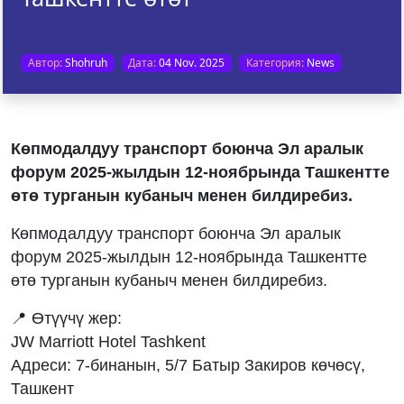
Автор:
Shohruh
Дата:
04 Nov. 2025
Категория:
News
Көпмодалдуу транспорт боюнча Эл аралык
форум 2025-жылдын 12-ноябрында Ташкентте
өтө турганын кубаныч менен билдиребиз.
Көпмодалдуу транспорт боюнча Эл аралык
форум 2025-жылдын 12-ноябрында Ташкентте
өтө турганын кубаныч менен билдиребиз.
📍 Өтүүчү жер:
JW Marriott Hotel Tashkent
Адреси: 7-бинанын, 5/7 Батыр Закиров көчөсү,
Ташкент