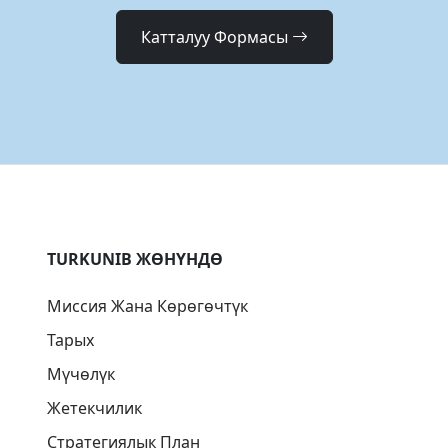
Катталуу Формасы
TURKUNIB ЖӨНҮНДӨ
Миссия Жана Көрөгөчтүк
Тарых
Мүчөлүк
Жетекчилик
Стратегиялык План