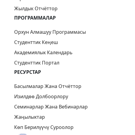
Жылдык Отчёттор
ПРОГРАММАЛАР
Орхун Алмашуу Программасы
Студенттик Кеңеш
Академиялык Календарь
Студенттик Портал
РЕСУРСТАР
Басылмалар Жана Отчёттор
Изилдөө Долбоорлору
Семинарлар Жана Вебинарлар
Жаңылыктар
Көп Берилүүчү Суроолор