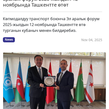
ноябрында Ташкентте өтөт
Көпмодалдуу транспорт боюнча Эл аралык форум
2025-жылдын 12-ноябрында Ташкентте өтө
турганын кубаныч менен билдиребиз.
Nov 04, 2025
News