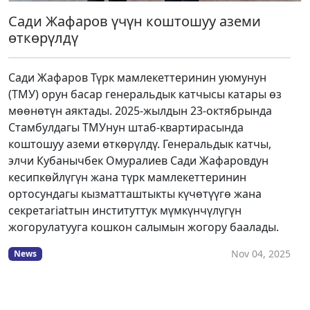
Сади Жафаров үчүн коштошуу аземи
өткөрүлдү
Сади Жафаров Түрк мамлекеттеринин уюмунун
(ТМУ) орун басар генеральдык катчысы катары өз
мөөнөтүн аяктады. 2025-жылдын 23-октябрында
Стамбулдагы ТМУнун штаб-квартирасында
коштошуу аземи өткөрүлдү. Генеральдык катчы,
элчи Кубанычбек Омуралиев Сади Жафаровдун
кесипкөйлүгүн жана түрк мамлекеттеринин
ортосундагы кызматташтыкты күчөтүүгө жана
секретariatтын институттук мүмкүнчүлүгүн
жогорулатууга кошкон салымын жогору баалады.
Nov 04, 2025
News