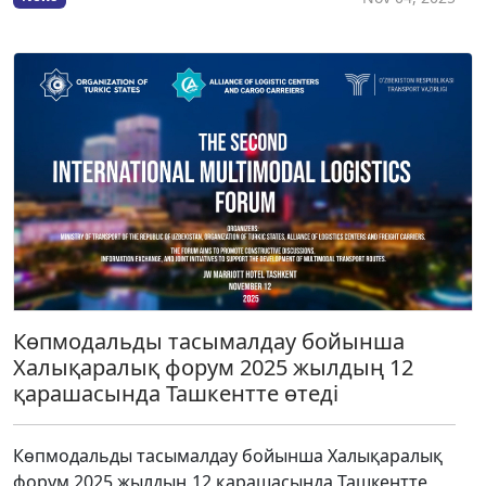
Көпмодальды тасымалдау бойынша
Халықаралық форум 2025 жылдың 12
қарашасында Ташкентте өтеді
Көпмодальды тасымалдау бойынша Халықаралық
форум 2025 жылдың 12 қарашасында Ташкентте