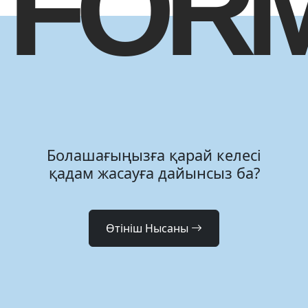
FOR
Болашағыңызға қарай келесі
қадам жасауға дайынсыз ба?
Өтініш Нысаны