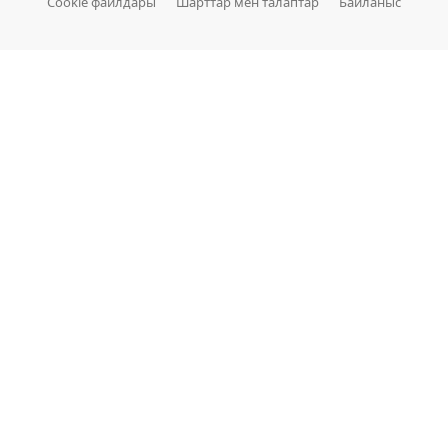
Cookie файлдары
Шарттар мен талаптар
Байланыс