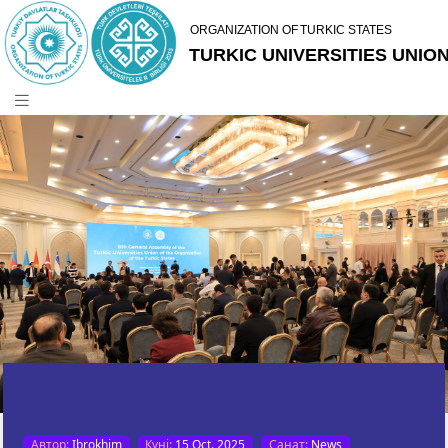
Автор:
Ibrokhim
Күні:
15 Oct. 2025
Санат:
News