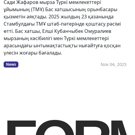
Сади Жафаров мырза Түркі мемлекеттері
ұйымының (ТМҰ) Бас хатшысының орынбасары
қызметін аяқтады. 2025 жылдың 23 қазанында
Стамбулдағы ТМҰ штаб-пәтерінде қоштасу рәсімі
өтті. Бас хатшы, Елші Кубанчыбек Омуралиев
мырзаның кәсібилігі мен Түркі мемлекеттері
арасындағы ынтымақтастықты нығайтуға қосқан
үлесін жоғары бағалады.
Nov 04, 2025
News