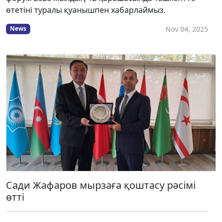
өтетіні туралы қуанышпен хабарлаймыз.
Nov 04, 2025
News
Сади Жафаров мырзаға қоштасу рәсімі
өтті